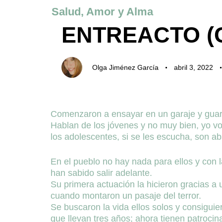
Author
Published
Published
Salud, Amor y Alma
on:
in:
ENTREACTO (C
Olga Jiménez García
abril 3, 2022
Comienza a escribir
Comenzaron a ensayar en un garaje y guard
Hablan de los jóvenes y no muy bien, yo voy
los adolescentes, si se les escucha, son ab
En el pueblo no hay nada para ellos y con 
han sabido salir adelante.
Su primera actuación la hicieron gracias a
cuando montaron un pasaje del terror.
Se buscaron la vida ellos solos y consiguie
que llevan tres años; ahora tienen patroci