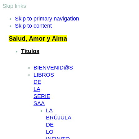
Skip links
Skip to primary navigation
Skip to content
Salud, Amor y Alma
Títulos
BIENVENID@S
LIBROS
DE
LA
SERIE
SAA
LA
BRÚJULA
DE
LO