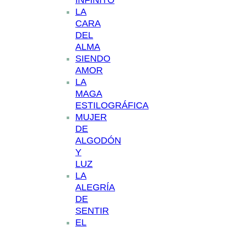
INFINITO
LA
CARA
DEL
ALMA
SIENDO
AMOR
LA
MAGA
ESTILOGRÁFICA
MUJER
DE
ALGODÓN
Y
LUZ
LA
ALEGRÍA
DE
SENTIR
EL