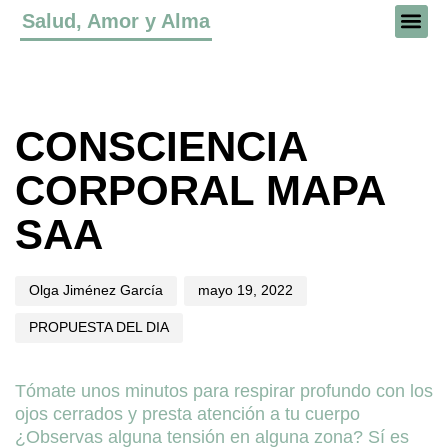
Salud, Amor y Alma
Author
Published
Published
on:
in:
CONSCIENCIA
CORPORAL MAPA
SAA
Olga Jiménez García
mayo 19, 2022
PROPUESTA DEL DIA
Tómate unos minutos para respirar profundo con los
ojos cerrados y presta atención a tu cuerpo
¿Observas alguna tensión en alguna zona? Sí es