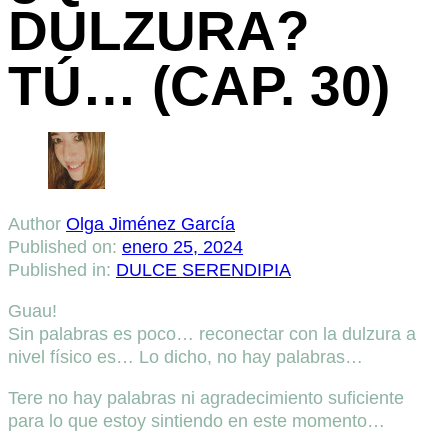
DULZURA?
TÚ… (CAP. 30)
Author
Olga Jiménez García
Published on:
enero 25, 2024
Published in:
DULCE SERENDIPIA
Guau!
Sin palabras es poco… reconectar con la dulzura a
nivel físico es… Lo dicho, no hay palabras…
Tere no hay palabras ni agradecimiento suficiente
para lo que estoy sintiendo en este momento…