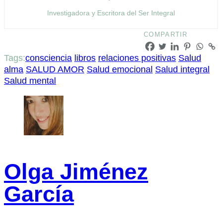
Investigadora y Escritora del Ser Integral
COMPARTIR
Tags:
consciencia
libros
relaciones positivas
Salud
alma
SALUD AMOR
Salud emocional
Salud integral
Salud mental
Olga Jiménez
García