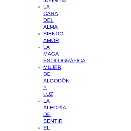
INFINITO
LA
CARA
DEL
ALMA
SIENDO
AMOR
LA
MAGA
ESTILOGRÁFICA
MUJER
DE
ALGODÓN
Y
LUZ
LA
ALEGRÍA
DE
SENTIR
EL