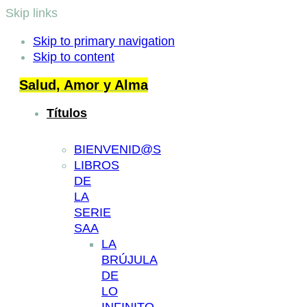
Skip links
Skip to primary navigation
Skip to content
Salud, Amor y Alma
Títulos
BIENVENID@S
LIBROS
DE
LA
SERIE
SAA
LA
BRÚJULA
DE
LO