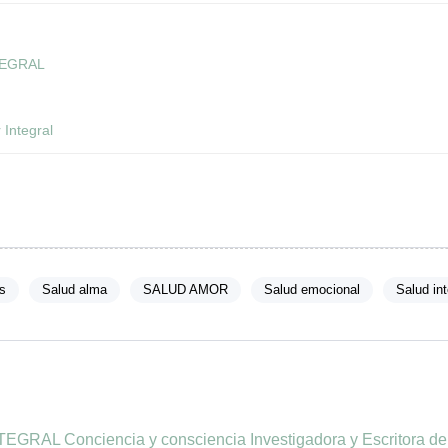
TEGRAL
 Integral
s
Salud alma
SALUD AMOR
Salud emocional
Salud int
AL Conciencia y consciencia Investigadora y Escritora del 