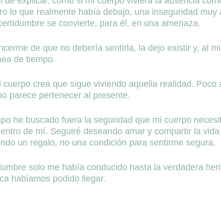
l de explicar, como si mi cuerpo viviera la ausencia co
 lo que realmente había debajo, una inseguridad muy a
certidumbre se convierte, para él, en una amenaza.
erme de que no debería sentirla, la dejo existir y, al m
nea de tiempo.
l cuerpo crea que sigue viviendo aquella realidad. Poc
no parece pertenecer al presente.
po he buscado fuera la seguridad que mi cuerpo neces
ntro de mí. Seguiré deseando amar y compartir la vida 
endo un regalo, no una condición para sentirme segura.
idumbre solo me había conducido hasta la verdadera heri
ca habíamos podido llegar.