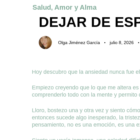
Author
Published
Published
Salud, Amor y Alma
on:
in:
DEJAR DE ESP
Olga Jiménez García
julio 8, 2026
Comienza a escribir
Hoy descubro que la ansiedad nunca fue el 
Empiezo creyendo que lo que me altera es l
comprenderlo todo con la mente y permito 
Lloro, bostezo una y otra vez y siento cóm
entonces sucede algo inesperado, la trist
pensamiento, no es una emoción, es una ex