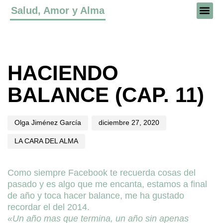
Salud, Amor y Alma
Author
Published
Published
on:
in:
HACIENDO
BALANCE (CAP. 11)
Olga Jiménez García
diciembre 27, 2020
LA CARA DEL ALMA
Como siempre Facebook te recuerda cosas del
pasado y es algo que me encanta, estamos a final
de año y toca hacer balance, me ha gustado
recordar el del 2014.
«Un año mas que termina, un año sin apenas