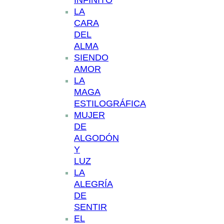
INFINITO
LA
CARA
DEL
ALMA
SIENDO
AMOR
LA
MAGA
ESTILOGRÁFICA
MUJER
DE
ALGODÓN
Y
LUZ
LA
ALEGRÍA
DE
SENTIR
EL