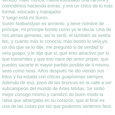
sentido ‘malo’ nunca. Había estudiado una carrera y
coincidimos haciendo extras, y era un chico de lo más
formal, educado y trabajador.
Y luego está mi Suren.
Suren Nalbandyan es armenio, y tiene nombre de
príncipe, mi príncipe bonito como yo le decía. Una de
mis almas gemelas, así lo sentí, él también se sentía
feo, y cuanto más lo conocía, más bonito lo veía yo,
un día que se lo dije, me preguntó si de verdad lo
veía guapo, y le dije que sí, que eres atractivo por lo
que transmites y que eso nace del amor propio, que
puedes sacarte el mayor partido posible de ti mismo,
seas como seas. Años después he ido viendo sus
fotos y ha estado con chicas guapísimas siempre.
Además de eso, pasó de las broncas en la calle a ser
subcampeón del mundo de Artes Mixtas. Se sintió
mejor consigo mismo y canalizó de buen modo la
rabia que albergaba en su corazón, que al final es
una de las cosas por las que podemos sentirnos feos.