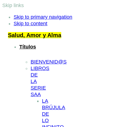
Skip links
Skip to primary navigation
Skip to content
Salud, Amor y Alma
Títulos
BIENVENID@S
LIBROS
DE
LA
SERIE
SAA
LA
BRÚJULA
DE
LO