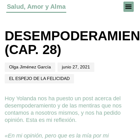
Salud, Amor y Alma
Author
Published
Published
on:
in:
DESEMPODERAMIE
(CAP. 28)
Olga Jiménez García
junio 27, 2021
EL ESPEJO DE LA FELICIDAD
Hoy Yolanda nos ha puesto un post acerca del
desempoderamiento y de las mentiras que nos
contamos a nosotros mismos, y nos ha pedido
opinión. Esta es mi reflexión.
«En mi opinión, pero que es la mía por mi