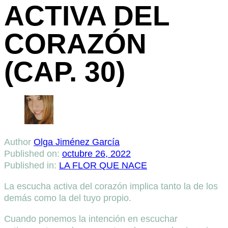
ACTIVA DEL
CORAZÓN
(CAP. 30)
Author
Olga Jiménez García
Published on:
octubre 26, 2022
Published in:
LA FLOR QUE NACE
La escucha activa del corazón implica tanto la de los
demás como la del tuyo propio.
Cuando ponemos la intención en escuchar