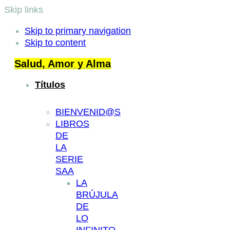
Skip links
Skip to primary navigation
Skip to content
Salud, Amor y Alma
Títulos
BIENVENID@S
LIBROS
DE
LA
SERIE
SAA
LA
BRÚJULA
DE
LO