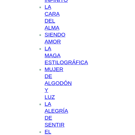
INFINITO
LA
CARA
DEL
ALMA
SIENDO
AMOR
LA
MAGA
ESTILOGRÁFICA
MUJER
DE
ALGODÓN
Y
LUZ
LA
ALEGRÍA
DE
SENTIR
EL