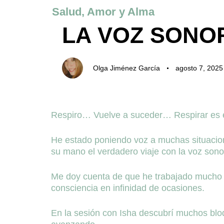
Author
Published
Published
Salud, Amor y Alma
on:
in:
LA VOZ SONOR
Olga Jiménez García
agosto 7, 2025
Comienza a escribir
Respiro… Vuelve a suceder… Respirar es el
He estado poniendo voz a muchas situacion
su mano el verdadero viaje con la voz sono
Me doy cuenta de que he trabajado mucho co
consciencia en infinidad de ocasiones.
En la sesión con Isha descubrí muchos blo