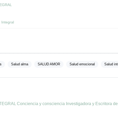
TEGRAL
 Integral
s
Salud alma
SALUD AMOR
Salud emocional
Salud int
AL Conciencia y consciencia Investigadora y Escritora del 