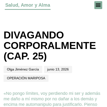
Salud, Amor y Alma
Author
Published
Published
on:
in:
DIVAGANDO
CORPORALMENTE
(CAP. 25)
Olga Jiménez García
junio 13, 2026
OPERACIÓN MARIPOSA
«No pongo límites, voy perdiendo mi ser y además
me daño a mí mismo por no dañar a los demás y
encima me automanipulo para justificarlo. Pienso