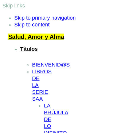
Skip links
Skip to primary navigation
Skip to content
Salud, Amor y Alma
Títulos
BIENVENID@S
LIBROS
DE
LA
SERIE
SAA
LA
BRÚJULA
DE
LO