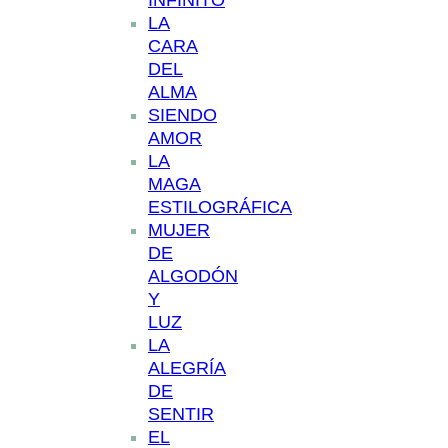
INFINITO
LA
CARA
DEL
ALMA
SIENDO
AMOR
LA
MAGA
ESTILOGRÁFICA
MUJER
DE
ALGODÓN
Y
LUZ
LA
ALEGRÍA
DE
SENTIR
EL