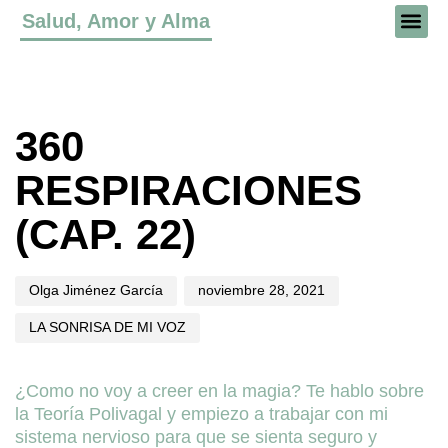
Salud, Amor y Alma
Author
Published
Published
on:
in:
360
RESPIRACIONES
(CAP. 22)
Olga Jiménez García
noviembre 28, 2021
LA SONRISA DE MI VOZ
¿Como no voy a creer en la magia? Te hablo sobre
la Teoría Polivagal y empiezo a trabajar con mi
sistema nervioso para que se sienta seguro y