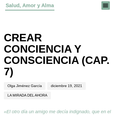
Salud, Amor y Alma
Author
Published
Published
on:
in:
CREAR
CONCIENCIA Y
CONSCIENCIA (CAP.
7)
Olga Jiménez García
diciembre 19, 2021
LA MIRADA DEL AHORA
«El otro día un amigo me decía indignado, que en el