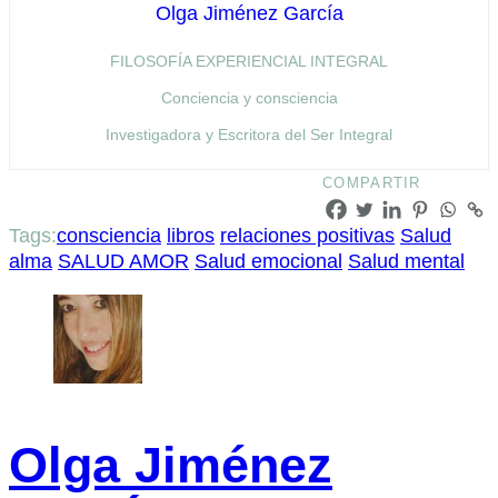
Olga Jiménez García
FILOSOFÍA EXPERIENCIAL INTEGRAL
Conciencia y consciencia
Investigadora y Escritora del Ser Integral
COMPARTIR
Tags:
consciencia
libros
relaciones positivas
Salud
alma
SALUD AMOR
Salud emocional
Salud mental
Olga Jiménez