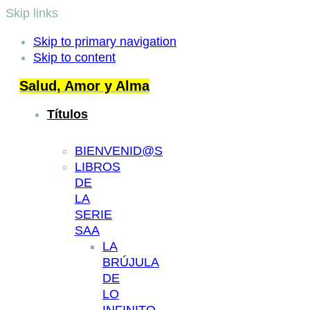
Skip links
Skip to primary navigation
Skip to content
Salud, Amor y Alma
Títulos
BIENVENID@S
LIBROS
DE
LA
SERIE
SAA
LA
BRÚJULA
DE
LO