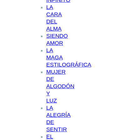
INFINITO
LA
CARA
DEL
ALMA
SIENDO
AMOR
LA
MAGA
ESTILOGRÁFICA
MUJER
DE
ALGODÓN
Y
LUZ
LA
ALEGRÍA
DE
SENTIR
EL