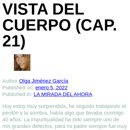
VISTA DEL
CUERPO (CAP.
21)
Author
Olga Jiménez García
Published on:
enero 5, 2022
Published in:
LA MIRADA DEL AHORA
Hoy estoy muy sorprendida, he seguido trabajando el
perdón y la sombra, había algo que llevaba conmigo
40 años. La impuntualidad ha sido siempre uno de
mis grandes defectos, para mi padre siempre fue muy