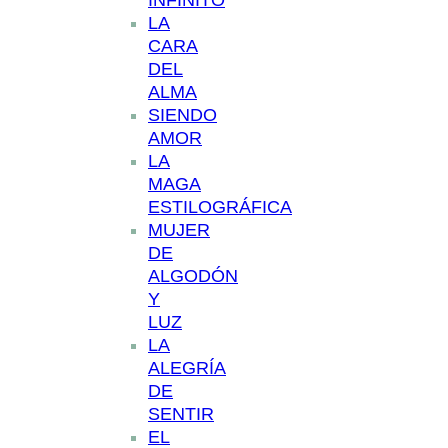
INFINITO
LA
CARA
DEL
ALMA
SIENDO
AMOR
LA
MAGA
ESTILOGRÁFICA
MUJER
DE
ALGODÓN
Y
LUZ
LA
ALEGRÍA
DE
SENTIR
EL