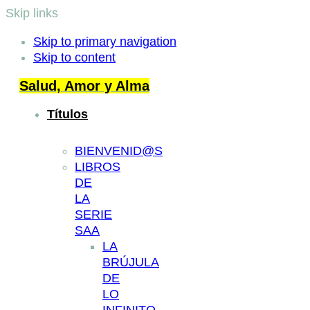
Skip links
Skip to primary navigation
Skip to content
Salud, Amor y Alma
Títulos
BIENVENID@S
LIBROS
DE
LA
SERIE
SAA
LA
BRÚJULA
DE
LO