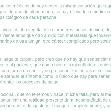
ue los médicos de hoy tienen la misma vocación que aq
qué, de qué de algún modo, se haya llevado la medicina 
il psicológico de cada persona.
migo, estaba vegetal y le dieron tres meses de vida, de
einte años que otro amigo con metástasis que todavía 
rido de otra amiga, otro cáncer complicado pero sosten
e luego te culpen, pero creo que no hay que sentenciar 
pecto al paciente, que como bien dijo mi cuñada es quie
, una forma de sentir y de procesar. Y mientras el ser
de atender al síntoma como lo único que hay para sanar,
frentar los procesos de salud.
ocional, que no tenemos y hace mucha falta, pero al m
comunicar una realidad presente dura, acompañada de u
siedad que te desgaste y te apague completamente, y que 