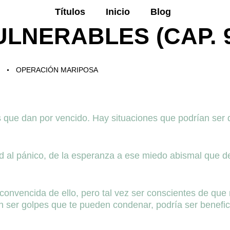
Títulos
Inicio
Blog
LNERABLES (CAP. 9
OPERACIÓN MARIPOSA
 que dan por vencido. Hay situaciones que podrían ser 
d al pánico, de la esperanza a ese miedo abismal que de
convencida de ello, pero tal vez ser conscientes de que 
 ser golpes que te pueden condenar, podría ser benefi