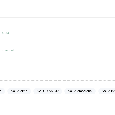
TEGRAL
 Integral
s
Salud alma
SALUD AMOR
Salud emocional
Salud int