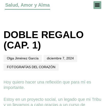
Salud, Amor y Alma
Author
Published
Published
on:
in:
DOBLE REGALO
(CAP. 1)
Olga Jiménez García
diciembre 7, 2024
FOTOGRAFÍAS DEL CORAZÓN
Hoy quiero hacer una reflexión que para mí es
importante.
Estoy en un proyecto social, un legado que mi Tribu
y yo llevamos a cabo gracias a un curso de