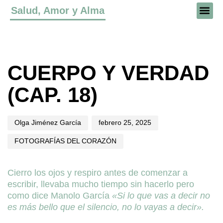
Salud, Amor y Alma
Author
Published
Published
on:
in:
CUERPO Y VERDAD
(CAP. 18)
Olga Jiménez García
febrero 25, 2025
FOTOGRAFÍAS DEL CORAZÓN
Cierro los ojos y respiro antes de comenzar a
escribir, llevaba mucho tiempo sin hacerlo pero
como dice Manolo García
«Si lo que vas a decir no
es más bello que el silencio, no lo vayas a decir».